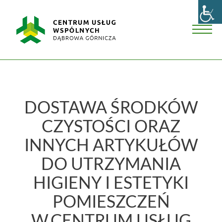
Skip
Centrum
to
Usług
content
Wspólnych
Men
w
Dąbrowie
Górniczej
DOSTAWA ŚRODKÓW
CZYSTOŚCI ORAZ
INNYCH ARTYKUŁÓW
DO UTRZYMANIA
HIGIENY I ESTETYKI
POMIESZCZEŃ
W CENTRUM USŁUG