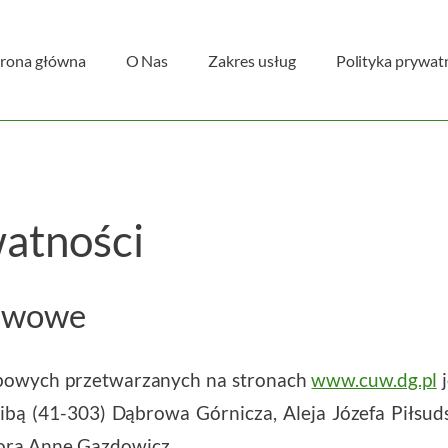
trona główna
O Nas
Zakres usług
Polityka prywat
watności
tawowe
bowych przetwarzanych na stronach
www.cuw.dg.pl
j
ibą (41-303) Dąbrowa Górnicza, Aleja Józefa Piłsud
ora Annę Gazdowicz.