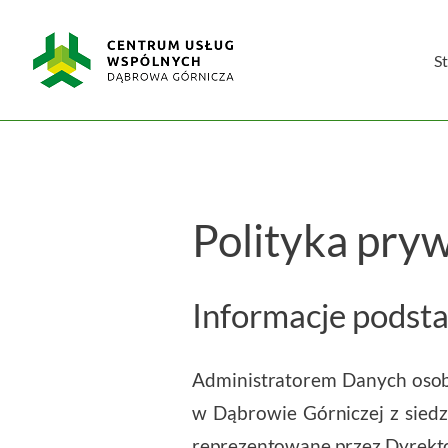
Skip
Centrum
to
Usług
content
S
Wspólnych
w
Dąbrowie
Górniczej
Polityka pry
Informacje pods
Administratorem Danych oso
w Dąbrowie Górniczej z siedz
reprezentowane przez Dyrekt