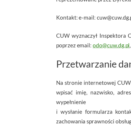
Kontakt: e-
mail: cuw@cuw.dg.pl
CUW wyznaczył Inspektora O
poprzez email:
odo@cuw.dg.pl
Przetwarzanie d
Na stronie internetowej CUW 
wpisać imię, nazwisko, adre
wypełnienie
i wysłanie formularza kont
zachowania sprawności obsług