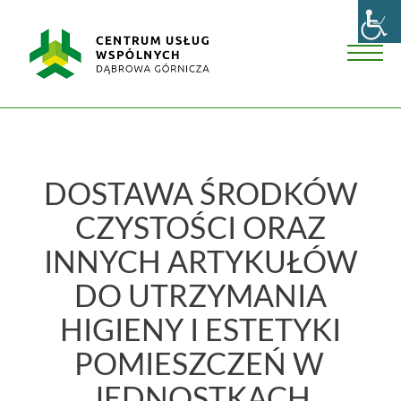
Skip
Centrum
to
Usług
content
Wspólnych
Men
w
Dąbrowie
Górniczej
DOSTAWA ŚRODKÓW
CZYSTOŚCI ORAZ
INNYCH ARTYKUŁÓW
DO UTRZYMANIA
HIGIENY I ESTETYKI
POMIESZCZEŃ W
JEDNOSTKACH