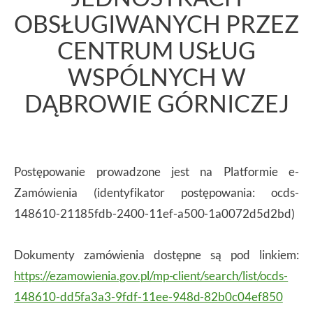
OBSŁUGIWANYCH PRZEZ
CENTRUM USŁUG
WSPÓLNYCH W
DĄBROWIE GÓRNICZEJ
Postępowanie prowadzone jest na Platformie e-
Zamówienia (identyfikator postępowania: ocds-
148610-21185fdb-2400-11ef-a500-1a0072d5d2bd)
Dokumenty zamówienia dostępne są pod linkiem:
https://ezamowienia.gov.pl/mp-client/search/list/ocds-
148610-dd5fa3a3-9fdf-11ee-948d-82b0c04ef850