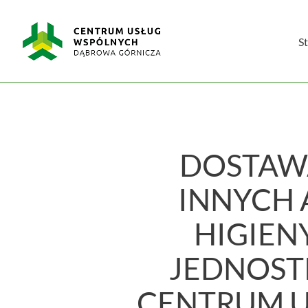
Skip
Centrum
to
Usług
content
S
Wspólnych
w
Dąbrowie
Górniczej
DOSTAW
INNYCH
HIGIEN
JEDNOST
CENTRUM 