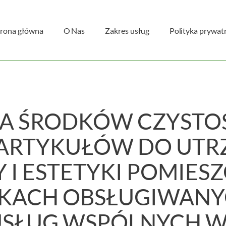
trona główna
O Nas
Zakres usług
Polityka prywat
A ŚRODKÓW CZYSTOŚ
 ARTYKUŁÓW DO UTR
Y I ESTETYKI POMIES
KACH OBSŁUGIWANY
USŁUG WSPÓLNYCH W