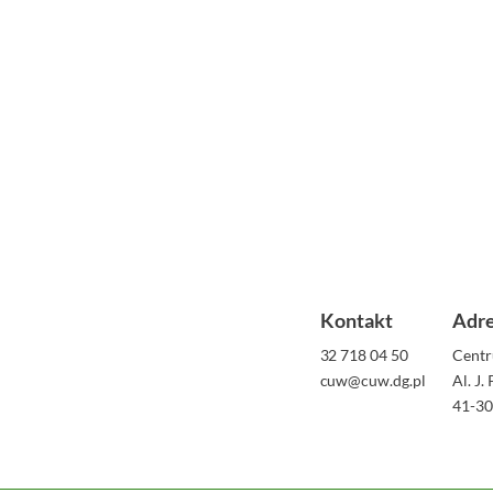
Kontakt
Adr
32 718 04 50
Centr
cuw@cuw.dg.pl
Al. J.
41-30