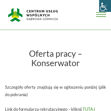
Skip
Centrum
to
Usług
content
Wspólnych
Men
w
Dąbrowie
Górniczej
Oferta pracy –
Konserwator
Szczegóły oferty znajdują się w ogłoszeniu poniżej (plik
do pobrania)
Link do formularza rekrutacyjnego – kliknij
TUTAJ