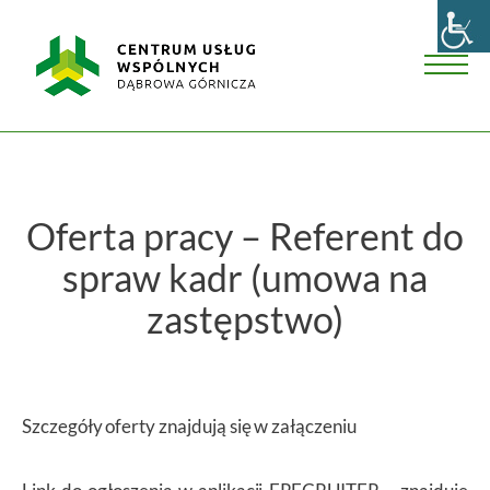
Skip
Centrum
to
Usług
content
Wspólnych
Men
w
Dąbrowie
Górniczej
Oferta pracy – Referent do
spraw kadr (umowa na
zastępstwo)
Szczegóły oferty znajdują się w załączeniu