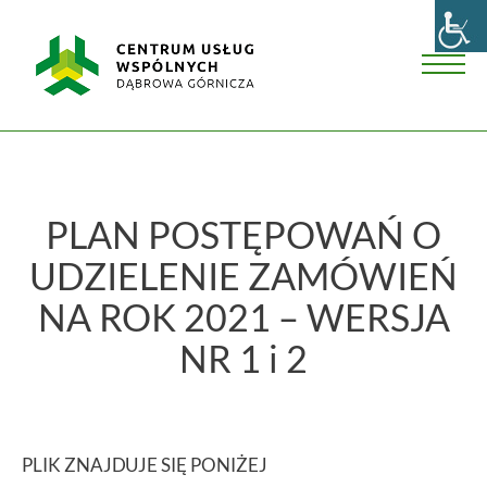
Skip
Centrum
to
Usług
content
Wspólnych
Men
w
Dąbrowie
Górniczej
PLAN POSTĘPOWAŃ O
UDZIELENIE ZAMÓWIEŃ
NA ROK 2021 – WERSJA
NR 1 i 2
PLIK ZNAJDUJE SIĘ PONIŻEJ