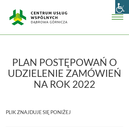
Skip
Centrum
to
Usług
content
Wspólnych
Men
w
Dąbrowie
Górniczej
PLAN POSTĘPOWAŃ O
UDZIELENIE ZAMÓWIEŃ
NA ROK 2022
PLIK ZNAJDUJE SIĘ PONIŻEJ