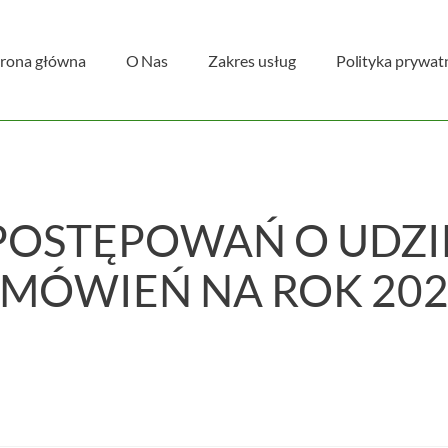
trona główna
O Nas
Zakres usług
Polityka prywat
POSTĘPOWAŃ O UDZI
MÓWIEŃ NA ROK 2025