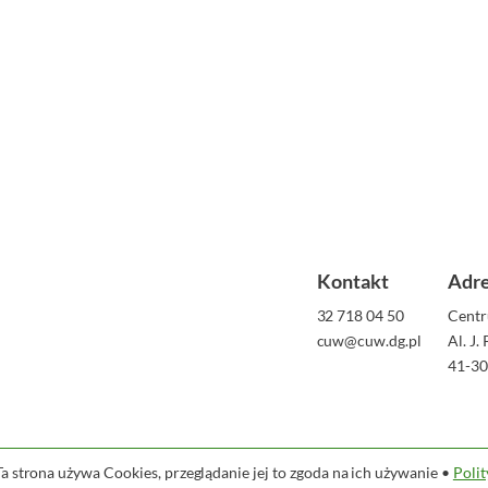
Kontakt
Adr
32 718 04 50
Centr
cuw@cuw.dg.pl
Al. J.
41-30
strona używa Cookies, przeglądanie jej to zgoda na ich używanie •
Poli