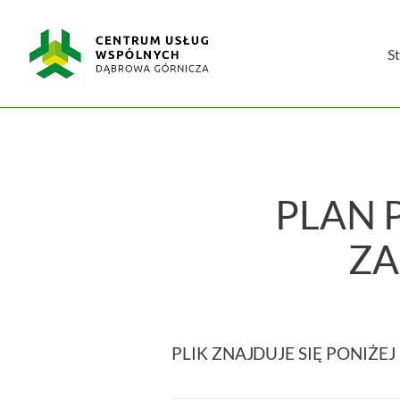
Skip
Centrum
to
Usług
content
S
Wspólnych
w
Dąbrowie
Górniczej
PLAN 
ZA
PLIK ZNAJDUJE SIĘ PONIŻEJ