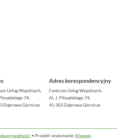
es
Adres korespondencyjny
um Usług Wspólnych,
Centrum Usług Wspólnych,
 Piłsudskiego 74,
Al. J. Piłsudskiego 74,
3 Dąbrowa Górnicza
41-303 Dąbrowa Górnicza
tyka prywatności
• Projekt i wykonanie:
Kiwwwi