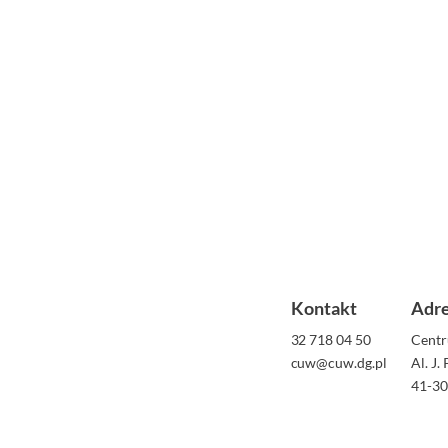
Kontakt
Adr
32 718 04 50
Centr
cuw@cuw.dg.pl
Al. J.
41-30