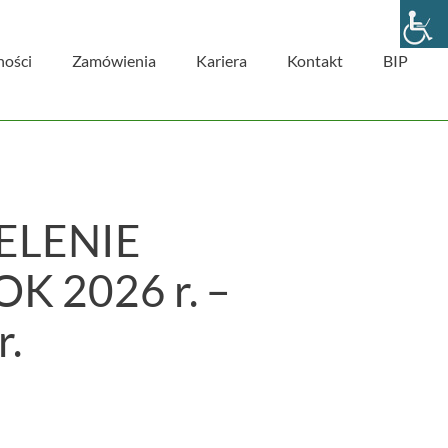
ności
Zamówienia
Kariera
Kontakt
BIP
ELENIE
 2026 r. –
r.