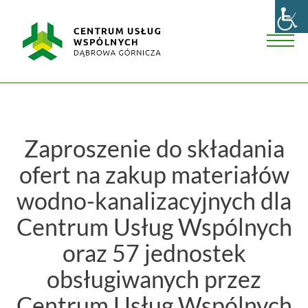
Skip
Centrum
to
Usług
content
Wspólnych
Men
w
Dąbrowie
Górniczej
Zaproszenie do składania
ofert na zakup materiałów
wodno-kanalizacyjnych dla
Centrum Usług Wspólnych
oraz 57 jednostek
obsługiwanych przez
Centrum Usług Wspólnych