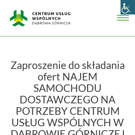
Skip
Centrum
to
Usług
content
Wspólnych
Men
w
Dąbrowie
Górniczej
Zaproszenie do składania
ofert NAJEM
SAMOCHODU
DOSTAWCZEGO NA
POTRZEBY CENTRUM
USŁUG WSPÓLNYCH W
DĄBROWIE GÓRNICZEJ