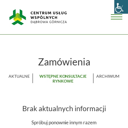
Skip
Centrum
to
Usług
content
Wspólnych
Men
w
Dąbrowie
Górniczej
Zamówienia
AKTUALNE
WSTĘPNE KONSULTACJE
ARCHIWUM
RYNKOWE
Brak aktualnych informacji
Spróbuj ponownie innym razem