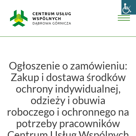
Skip
Centrum
to
Usług
content
Wspólnych
Men
w
Dąbrowie
Górniczej
Ogłoszenie o zamówieniu:
Zakup i dostawa środków
ochrony indywidualnej,
odzieży i obuwia
roboczego i ochronnego na
potrzeby pracowników
Centrum Usług Wspólnych